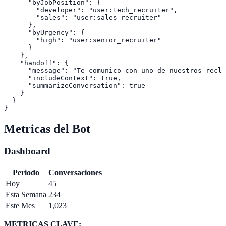
      "byJobPosition": {

        "developer": "user:tech_recruiter",

        "sales": "user:sales_recruiter"

      },

      "byUrgency": {

        "high": "user:senior_recruiter"

      }

    },

    "handoff": {

      "message": "Te comunico con uno de nuestros reclu
      "includeContext": true,

      "summarizeConversation": true

    }

  }

Metricas del Bot
Dashboard
Periodo
Conversaciones
Hoy
45
Esta Semana
234
Este Mes
1,023
METRICAS CLAVE: