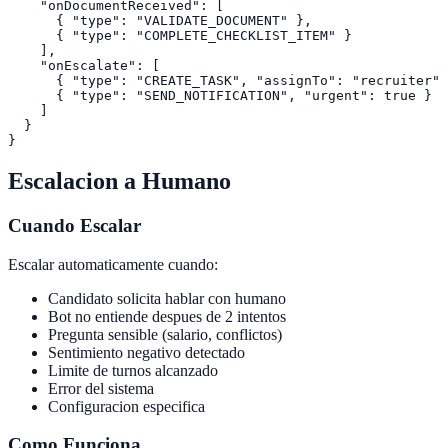
    "onDocumentReceived": [

      { "type": "VALIDATE_DOCUMENT" },

      { "type": "COMPLETE_CHECKLIST_ITEM" }

    ],

    "onEscalate": [

      { "type": "CREATE_TASK", "assignTo": "recruiter" 
      { "type": "SEND_NOTIFICATION", "urgent": true }

    ]

  }

Escalacion a Humano
Cuando Escalar
Escalar automaticamente cuando:
Candidato solicita hablar con humano
Bot no entiende despues de 2 intentos
Pregunta sensible (salario, conflictos)
Sentimiento negativo detectado
Limite de turnos alcanzado
Error del sistema
Configuracion especifica
Como Funciona