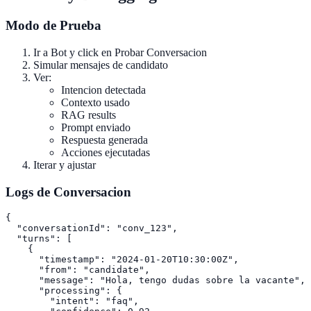
Modo de Prueba
Ir a Bot y click en Probar Conversacion
Simular mensajes de candidato
Ver:
Intencion detectada
Contexto usado
RAG results
Prompt enviado
Respuesta generada
Acciones ejecutadas
Iterar y ajustar
Logs de Conversacion
{

  "conversationId": "conv_123",

  "turns": [

    {

      "timestamp": "2024-01-20T10:30:00Z",

      "from": "candidate",

      "message": "Hola, tengo dudas sobre la vacante",

      "processing": {

        "intent": "faq",
