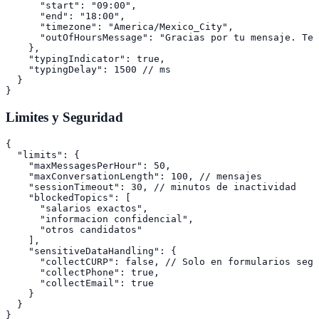
      "start": "09:00",

      "end": "18:00",

      "timezone": "America/Mexico_City",

      "outOfHoursMessage": "Gracias por tu mensaje. Te 
    },

    "typingIndicator": true,

    "typingDelay": 1500 // ms

  }

Limites y Seguridad
{

  "limits": {

    "maxMessagesPerHour": 50,

    "maxConversationLength": 100, // mensajes

    "sessionTimeout": 30, // minutos de inactividad

    "blockedTopics": [

      "salarios exactos",

      "informacion confidencial",

      "otros candidatos"

    ],

    "sensitiveDataHandling": {

      "collectCURP": false, // Solo en formularios segu
      "collectPhone": true,

      "collectEmail": true

    }

  }
