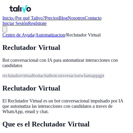
Inicio
¿Por qué Talivo?
Precios
Blog
Nosotros
Contacto
Iniciar Sesión
Regístrate
Centro de Ayuda
/
Automatizacion
/
Reclutador Virtual
Reclutador Virtual
Bot conversacional con IA para automatizar interacciones con
candidatos
reclutador
virtual
bot
ia
chatbot
conversacion
whatsapp
gpt
Reclutador Virtual
El Reclutador Virtual es un bot conversacional impulsado por IA
que automatiza las interacciones con candidatos a traves de
WhatsApp, email y chat.
Que es el Reclutador Virtual