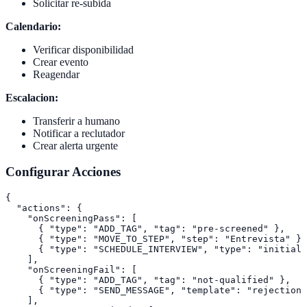
Solicitar re-subida
Calendario:
Verificar disponibilidad
Crear evento
Reagendar
Escalacion:
Transferir a humano
Notificar a reclutador
Crear alerta urgente
Configurar Acciones
{

  "actions": {

    "onScreeningPass": [

      { "type": "ADD_TAG", "tag": "pre-screened" },

      { "type": "MOVE_TO_STEP", "step": "Entrevista" },

      { "type": "SCHEDULE_INTERVIEW", "type": "initial"
    ],

    "onScreeningFail": [

      { "type": "ADD_TAG", "tag": "not-qualified" },

      { "type": "SEND_MESSAGE", "template": "rejection_
    ],
