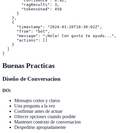
        "confidence": 0.92,

        "ragResults": 3,

        "tokensUsed": 450

      }

    },

    {

      "timestamp": "2024-01-20T10:30:02Z",

      "from": "bot",

      "message": "¡Hola! Con gusto te ayudo...",

      "actions": []

    }

  ]

Buenas Practicas
Diseño de Conversacion
DO:
Mensajes cortos y claros
Una pregunta a la vez
Confirmar antes de actuar
Ofrecer opciones cuando posible
Mantener contexto de conversacion
Despedirse apropiadamente