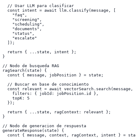
  // Usar LLM para clasificar

  const intent = await llm.classify(message, [

    "faq",

    "screening",

    "scheduling",

    "documents",

    "status",

    "escalate"

  ]);

  return { ...state, intent };

}

// Nodo de busqueda RAG

ragSearch(state) {

  const { message, jobPosition } = state;

  // Buscar en base de conocimiento

  const relevant = await vectorSearch.search(message, {

    filters: { jobId: jobPosition.id },

    topK: 5

  });

  return { ...state, ragContext: relevant };

}

// Nodo de generacion de respuesta

generateResponse(state) {

  const { message, context, ragContext, intent } = stat