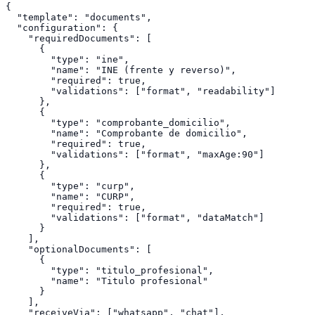
{

  "template": "documents",

  "configuration": {

    "requiredDocuments": [

      {

        "type": "ine",

        "name": "INE (frente y reverso)",

        "required": true,

        "validations": ["format", "readability"]

      },

      {

        "type": "comprobante_domicilio",

        "name": "Comprobante de domicilio",

        "required": true,

        "validations": ["format", "maxAge:90"]

      },

      {

        "type": "curp",

        "name": "CURP",

        "required": true,

        "validations": ["format", "dataMatch"]

      }

    ],

    "optionalDocuments": [

      {

        "type": "titulo_profesional",

        "name": "Titulo profesional"

      }

    ],

    "receiveVia": ["whatsapp", "chat"],
