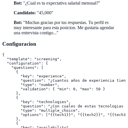
Bot:
"¿Cual es tu expectativa salarial mensual?"
Candidato:
"45,000"
Bot:
"Muchas gracias por tus respuestas. Tu perfil es
muy interesante para esta posicion. Me gustaria agendar
una entrevista contigo..."
Configuracion
{

  "template": "screening",

  "configuration": {

    "questions": [

      {

        "key": "experience",

        "question": "¿Cuantos años de experiencia tiene
        "type": "number",

        "validation": { "min": 0, "max": 50 }

      },

      {

        "key": "technologies",

        "question": "¿Con cuales de estas tecnologias h
        "type": "multiple_choice",

        "options": ["{{tech1}}", "{{tech2}}", "{{tech3}
      },

      {

        "key": "availability",
