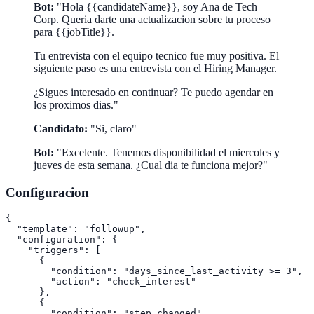
Bot:
"Hola {{candidateName}}, soy Ana de Tech
Corp. Queria darte una actualizacion sobre tu proceso
para {{jobTitle}}.
Tu entrevista con el equipo tecnico fue muy positiva. El
siguiente paso es una entrevista con el Hiring Manager.
¿Sigues interesado en continuar? Te puedo agendar en
los proximos dias."
Candidato:
"Si, claro"
Bot:
"Excelente. Tenemos disponibilidad el miercoles y
jueves de esta semana. ¿Cual dia te funciona mejor?"
Configuracion
{

  "template": "followup",

  "configuration": {

    "triggers": [

      {

        "condition": "days_since_last_activity >= 3",

        "action": "check_interest"

      },

      {

        "condition": "step_changed",
