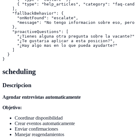
      { "type": "help_articles", "category": "faq-candi
    ],

    "fallbackBehavior": {

      "onNotFound": "escalate",

      "message": "No tengo informacion sobre eso, pero 
    },

    "proactiveQuestions": [

      "¿Tienes alguna otra pregunta sobre la vacante?",

      "¿Te gustaria aplicar a esta posicion?",

      "¿Hay algo mas en lo que pueda ayudarte?"

    ]

  }

scheduling
Descripcion
Agendar entrevistas automaticamente
Objetivo:
Coordinar disponibilidad
Crear eventos automaticamente
Enviar confirmaciones
Manejar reagendamientos