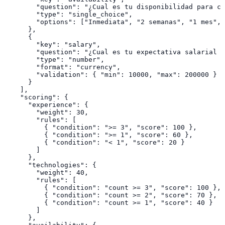
        "question": "¿Cual es tu disponibilidad para co
        "type": "single_choice",

        "options": ["Inmediata", "2 semanas", "1 mes", 
      },

      {

        "key": "salary",

        "question": "¿Cual es tu expectativa salarial m
        "type": "number",

        "format": "currency",

        "validation": { "min": 10000, "max": 200000 }

      }

    ],

    "scoring": {

      "experience": {

        "weight": 30,

        "rules": [

          { "condition": ">= 3", "score": 100 },

          { "condition": ">= 1", "score": 60 },

          { "condition": "< 1", "score": 20 }

        ]

      },

      "technologies": {

        "weight": 40,

        "rules": [

          { "condition": "count >= 3", "score": 100 },

          { "condition": "count >= 2", "score": 70 },

          { "condition": "count >= 1", "score": 40 }

        ]

      },
