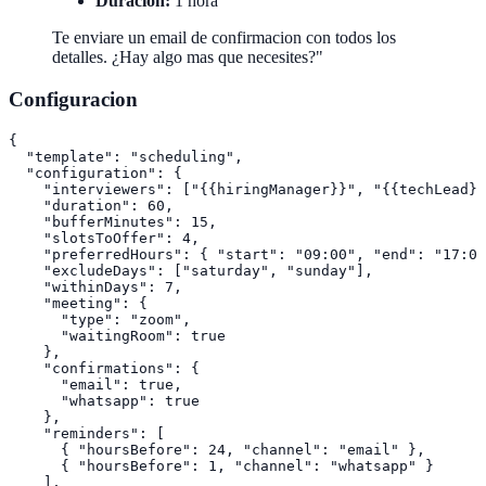
Duracion:
1 hora
Te enviare un email de confirmacion con todos los
detalles. ¿Hay algo mas que necesites?"
Configuracion
{

  "template": "scheduling",

  "configuration": {

    "interviewers": ["{{hiringManager}}", "{{techLead}}
    "duration": 60,

    "bufferMinutes": 15,

    "slotsToOffer": 4,

    "preferredHours": { "start": "09:00", "end": "17:00
    "excludeDays": ["saturday", "sunday"],

    "withinDays": 7,

    "meeting": {

      "type": "zoom",

      "waitingRoom": true

    },

    "confirmations": {

      "email": true,

      "whatsapp": true

    },

    "reminders": [

      { "hoursBefore": 24, "channel": "email" },

      { "hoursBefore": 1, "channel": "whatsapp" }

    ],
