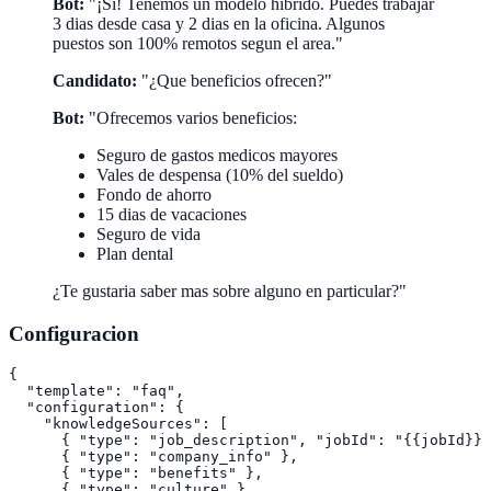
Bot:
"¡Si! Tenemos un modelo hibrido. Puedes trabajar
3 dias desde casa y 2 dias en la oficina. Algunos
puestos son 100% remotos segun el area."
Candidato:
"¿Que beneficios ofrecen?"
Bot:
"Ofrecemos varios beneficios:
Seguro de gastos medicos mayores
Vales de despensa (10% del sueldo)
Fondo de ahorro
15 dias de vacaciones
Seguro de vida
Plan dental
¿Te gustaria saber mas sobre alguno en particular?"
Configuracion
{

  "template": "faq",

  "configuration": {

    "knowledgeSources": [

      { "type": "job_description", "jobId": "{{jobId}}"
      { "type": "company_info" },

      { "type": "benefits" },

      { "type": "culture" },
