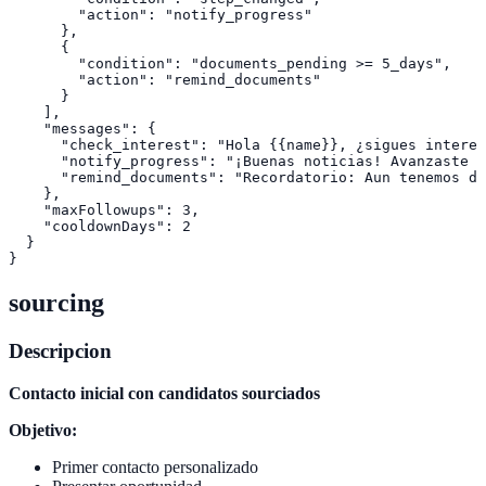
        "action": "notify_progress"

      },

      {

        "condition": "documents_pending >= 5_days",

        "action": "remind_documents"

      }

    ],

    "messages": {

      "check_interest": "Hola {{name}}, ¿sigues interes
      "notify_progress": "¡Buenas noticias! Avanzaste a
      "remind_documents": "Recordatorio: Aun tenemos do
    },

    "maxFollowups": 3,

    "cooldownDays": 2

  }

sourcing
Descripcion
Contacto inicial con candidatos sourciados
Objetivo:
Primer contacto personalizado