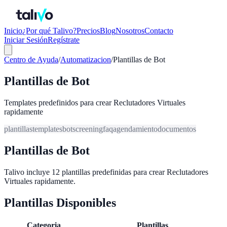
Inicio
¿Por qué Talivo?
Precios
Blog
Nosotros
Contacto
Iniciar Sesión
Regístrate
Centro de Ayuda
/
Automatizacion
/
Plantillas de Bot
Plantillas de Bot
Templates predefinidos para crear Reclutadores Virtuales
rapidamente
plantillas
templates
bot
screening
faq
agendamiento
documentos
Plantillas de Bot
Talivo incluye 12 plantillas predefinidas para crear Reclutadores
Virtuales rapidamente.
Plantillas Disponibles
Categoria
Plantillas