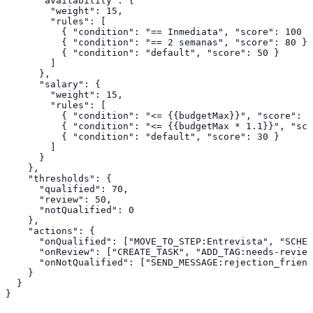
      "availability": {

        "weight": 15,

        "rules": [

          { "condition": "== Inmediata", "score": 100 }
          { "condition": "== 2 semanas", "score": 80 },

          { "condition": "default", "score": 50 }

        ]

      },

      "salary": {

        "weight": 15,

        "rules": [

          { "condition": "<= {{budgetMax}}", "score": 1
          { "condition": "<= {{budgetMax * 1.1}}", "sco
          { "condition": "default", "score": 30 }

        ]

      }

    },

    "thresholds": {

      "qualified": 70,

      "review": 50,

      "notQualified": 0

    },

    "actions": {

      "onQualified": ["MOVE_TO_STEP:Entrevista", "SCHED
      "onReview": ["CREATE_TASK", "ADD_TAG:needs-review
      "onNotQualified": ["SEND_MESSAGE:rejection_friend
    }

  }
