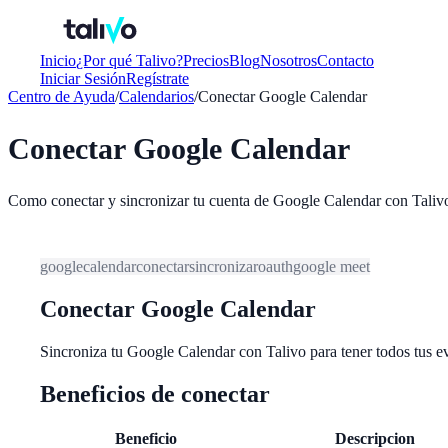
Inicio
¿Por qué Talivo?
Precios
Blog
Nosotros
Contacto
Iniciar Sesión
Regístrate
Centro de Ayuda
/
Calendarios
/
Conectar Google Calendar
Conectar Google Calendar
Como conectar y sincronizar tu cuenta de Google Calendar con Taliv
google
calendar
conectar
sincronizar
oauth
google meet
Conectar Google Calendar
Sincroniza tu Google Calendar con Talivo para tener todos tus ev
Beneficios de conectar
Beneficio
Descripcion