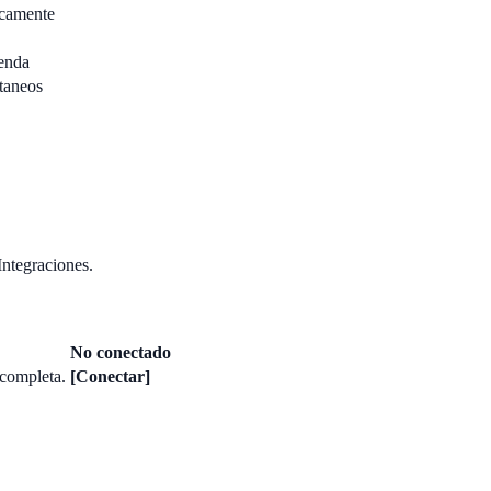
icamente
enda
taneos
Integraciones.
No conectado
 completa.
[Conectar]