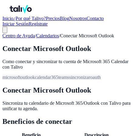
Inicio
¿Por qué Talivo?
Precios
Blog
Nosotros
Contacto
Iniciar Sesión
Regístrate
Centro de Ayuda
/
Calendarios
/
Conectar Microsoft Outlook
Conectar Microsoft Outlook
Como conectar y sincronizar tu cuenta de Microsoft 365 Calendar
con Talivo
microsoft
outlook
calendar
365
teams
sincronizar
oauth
Conectar Microsoft Outlook
Sincroniza tu calendario de Microsoft 365/Outlook con Talivo para
unificar tu agenda.
Beneficios de conectar
Beneficio
Descripcion