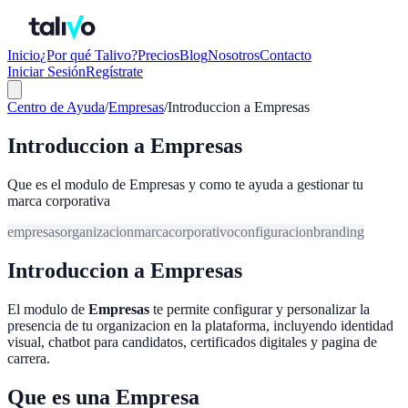
Inicio
¿Por qué Talivo?
Precios
Blog
Nosotros
Contacto
Iniciar Sesión
Regístrate
Centro de Ayuda
/
Empresas
/
Introduccion a Empresas
Introduccion a Empresas
Que es el modulo de Empresas y como te ayuda a gestionar tu
marca corporativa
empresas
organizacion
marca
corporativo
configuracion
branding
Introduccion a Empresas
El modulo de
Empresas
te permite configurar y personalizar la
presencia de tu organizacion en la plataforma, incluyendo identidad
visual, chatbot para candidatos, certificados digitales y pagina de
carrera.
Que es una Empresa