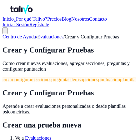
Inicio
¿Por qué Talivo?
Precios
Blog
Nosotros
Contacto
Iniciar Sesión
Regístrate
Centro de Ayuda
/
Evaluaciones
/
Crear y Configurar Pruebas
Crear y Configurar Pruebas
Como crear nuevas evaluaciones, agregar secciones, preguntas y
configurar puntuacion
crear
configurar
secciones
preguntas
items
opciones
puntuacion
plantilla
Crear y Configurar Pruebas
Aprende a crear evaluaciones personalizadas o desde plantillas
psicometricas.
Crear una prueba nueva
Ve a
Evaluaciones