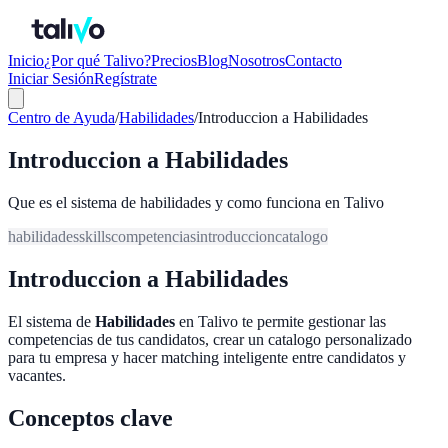
Inicio
¿Por qué Talivo?
Precios
Blog
Nosotros
Contacto
Iniciar Sesión
Regístrate
Centro de Ayuda
/
Habilidades
/
Introduccion a Habilidades
Introduccion a Habilidades
Que es el sistema de habilidades y como funciona en Talivo
habilidades
skills
competencias
introduccion
catalogo
Introduccion a Habilidades
El sistema de
Habilidades
en Talivo te permite gestionar las
competencias de tus candidatos, crear un catalogo personalizado
para tu empresa y hacer matching inteligente entre candidatos y
vacantes.
Conceptos clave