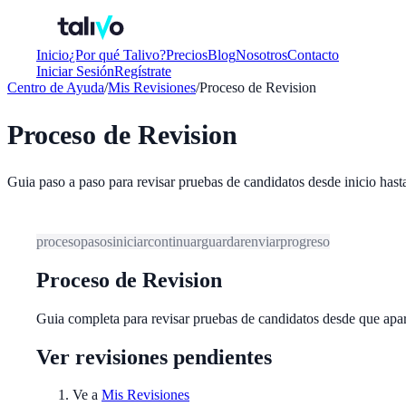
Inicio
¿Por qué Talivo?
Precios
Blog
Nosotros
Contacto
Iniciar Sesión
Regístrate
Centro de Ayuda
/
Mis Revisiones
/
Proceso de Revision
Proceso de Revision
Guia paso a paso para revisar pruebas de candidatos desde inicio hast
proceso
pasos
iniciar
continuar
guardar
enviar
progreso
Proceso de Revision
Guia completa para revisar pruebas de candidatos desde que apare
Ver revisiones pendientes
Ve a
Mis Revisiones