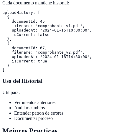
Cada documento mantiene historial:
uploadHistory: [

  {

    documentId: 45,

    filename: "comprobante_v1.pdf",

    uploadedAt: "2024-01-15T10:00:00",

    isCurrent: false

  },

  {

    documentId: 67,

    filename: "comprobante_v2.pdf",

    uploadedAt: "2024-01-18T14:30:00",

    isCurrent: true

  }

Uso del Historial
Util para:
Ver intentos anteriores
Auditar cambios
Entender patron de errores
Documentar proceso
Mejores Practicas