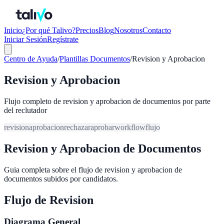
Inicio
¿Por qué Talivo?
Precios
Blog
Nosotros
Contacto
Iniciar Sesión
Regístrate
Centro de Ayuda
/
Plantillas Documentos
/
Revision y Aprobacion
Revision y Aprobacion
Flujo completo de revision y aprobacion de documentos por parte
del reclutador
revision
aprobacion
rechazar
aprobar
workflow
flujo
Revision y Aprobacion de Documentos
Guia completa sobre el flujo de revision y aprobacion de
documentos subidos por candidatos.
Flujo de Revision
Diagrama General