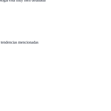
logia esta muy bien detallada
as tendencias mencionadas