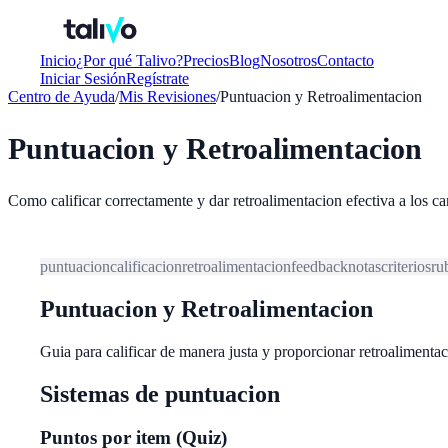
Inicio
¿Por qué Talivo?
Precios
Blog
Nosotros
Contacto
Iniciar Sesión
Regístrate
Centro de Ayuda
/
Mis Revisiones
/
Puntuacion y Retroalimentacion
Puntuacion y Retroalimentacion
Como calificar correctamente y dar retroalimentacion efectiva a los c
puntuacion
calificacion
retroalimentacion
feedback
notas
criterios
ru
Puntuacion y Retroalimentacion
Guia para calificar de manera justa y proporcionar retroalimentac
Sistemas de puntuacion
Puntos por item (Quiz)