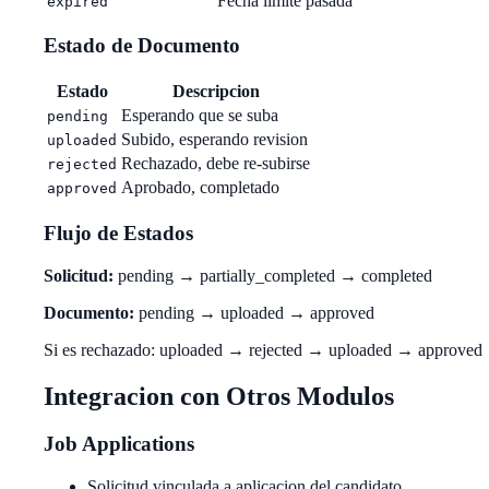
Fecha limite pasada
expired
Estado de Documento
Estado
Descripcion
Esperando que se suba
pending
Subido, esperando revision
uploaded
Rechazado, debe re-subirse
rejected
Aprobado, completado
approved
Flujo de Estados
Solicitud:
pending → partially_completed → completed
Documento:
pending → uploaded → approved
Si es rechazado: uploaded → rejected → uploaded → approved
Integracion con Otros Modulos
Job Applications
Solicitud vinculada a aplicacion del candidato