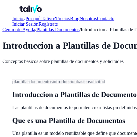
Inicio
¿Por qué Talivo?
Precios
Blog
Nosotros
Contacto
Iniciar Sesión
Regístrate
Centro de Ayuda
/
Plantillas Documentos
/
Introduccion a Plantillas de
Introduccion a Plantillas de Doc
Conceptos basicos sobre plantillas de documentos y solicitudes
plantillas
documentos
introduccion
basico
solicitud
Introduccion a Plantillas de Documento
Las plantillas de documentos te permiten crear listas predefinida
Que es una Plantilla de Documentos
Una plantilla es un modelo reutilizable que define que documento