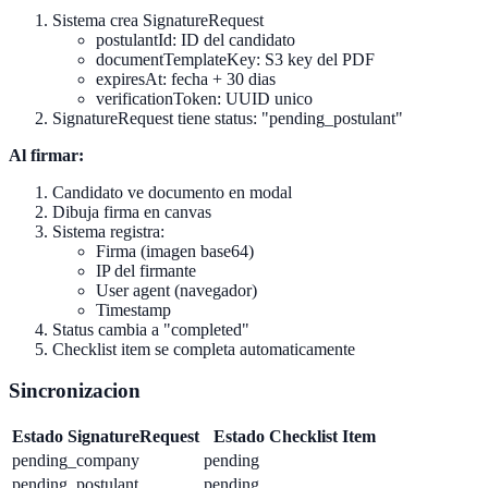
Sistema crea SignatureRequest
postulantId: ID del candidato
documentTemplateKey: S3 key del PDF
expiresAt: fecha + 30 dias
verificationToken: UUID unico
SignatureRequest tiene status: "pending_postulant"
Al firmar:
Candidato ve documento en modal
Dibuja firma en canvas
Sistema registra:
Firma (imagen base64)
IP del firmante
User agent (navegador)
Timestamp
Status cambia a "completed"
Checklist item se completa automaticamente
Sincronizacion
Estado SignatureRequest
Estado Checklist Item
pending_company
pending
pending_postulant
pending