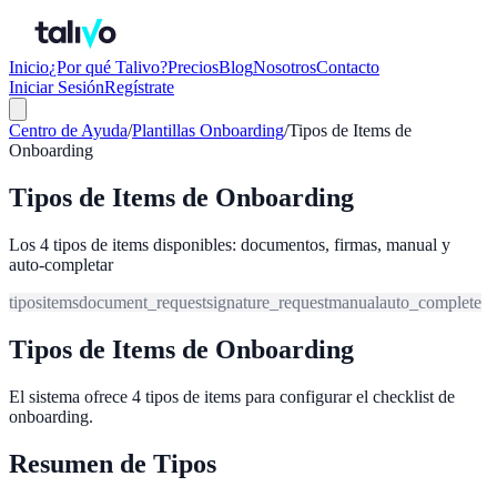
Inicio
¿Por qué Talivo?
Precios
Blog
Nosotros
Contacto
Iniciar Sesión
Regístrate
Centro de Ayuda
/
Plantillas Onboarding
/
Tipos de Items de
Onboarding
Tipos de Items de Onboarding
Los 4 tipos de items disponibles: documentos, firmas, manual y
auto-completar
tipos
items
document_request
signature_request
manual
auto_complete
Tipos de Items de Onboarding
El sistema ofrece 4 tipos de items para configurar el checklist de
onboarding.
Resumen de Tipos