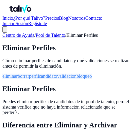
Inicio
¿Por qué Talivo?
Precios
Blog
Nosotros
Contacto
Iniciar Sesión
Regístrate
Centro de Ayuda
/
Pool de Talento
/
Eliminar Perfiles
Eliminar Perfiles
Cómo eliminar perfiles de candidatos y qué validaciones se realizan
antes de permitir la eliminación.
eliminar
borrar
perfil
candidato
validacion
bloqueo
Eliminar Perfiles
Puedes eliminar perfiles de candidatos de tu pool de talento, pero el
sistema verifica que no haya información relacionada que se
perdería.
Diferencia entre Eliminar y Archivar