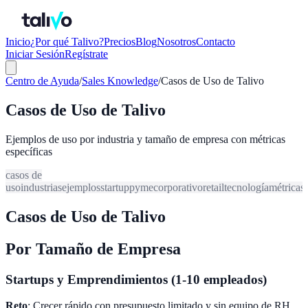
Inicio
¿Por qué Talivo?
Precios
Blog
Nosotros
Contacto
Iniciar Sesión
Regístrate
Centro de Ayuda
/
Sales Knowledge
/
Casos de Uso de Talivo
Casos de Uso de Talivo
Ejemplos de uso por industria y tamaño de empresa con métricas
específicas
casos de
uso
industrias
ejemplos
startup
pyme
corporativo
retail
tecnología
métricas
Casos de Uso de Talivo
Por Tamaño de Empresa
Startups y Emprendimientos (1-10 empleados)
Reto
: Crecer rápido con presupuesto limitado y sin equipo de RH