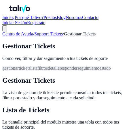
Inicio
¿Por qué Talivo?
Precios
Blog
Nosotros
Contacto
Iniciar Sesión
Regístrate
Centro de Ayuda
/
Support Tickets
/
Gestionar Tickets
Gestionar Tickets
Como ver, filtrar y dar seguimiento a tus tickets de soporte
gestionar
tickets
lista
filtros
detalle
responder
seguimiento
estado
Gestionar Tickets
La vista de gestion de tickets te permite consultar todos tus tickets,
filtrar por estado y dar seguimiento a cada solicitud.
Lista de Tickets
La pantalla principal del modulo muestra una tabla con todos tus
tickets de soporte.