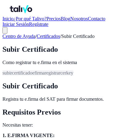
Inicio
¿Por qué Talivo?
Precios
Blog
Nosotros
Contacto
Iniciar Sesión
Regístrate
Centro de Ayuda
/
Certificados
/
Subir Certificado
Subir Certificado
Como registrar tu e.firma en el sistema
subir
certificado
efirma
registrar
cer
key
Subir Certificado
Registra tu e.firma del SAT para firmar documentos.
Requisitos Previos
Necesitas tener:
1. E.FIRMA VIGENTE: