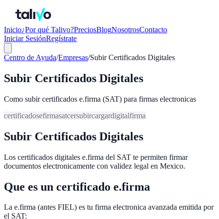
Inicio
¿Por qué Talivo?
Precios
Blog
Nosotros
Contacto
Iniciar Sesión
Regístrate
Centro de Ayuda
/
Empresas
/
Subir Certificados Digitales
Subir Certificados Digitales
Como subir certificados e.firma (SAT) para firmas electronicas
certificados
efirma
sat
cer
subir
cargar
digital
firma
Subir Certificados Digitales
Los certificados digitales e.firma del SAT te permiten firmar
documentos electronicamente con validez legal en Mexico.
Que es un certificado e.firma
La e.firma (antes FIEL) es tu firma electronica avanzada emitida por
el SAT: