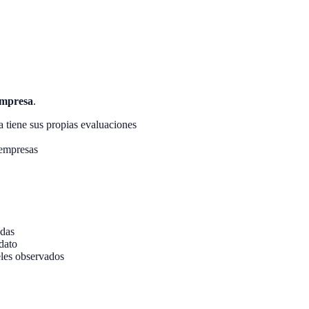
empresa
.
a tiene sus propias evaluaciones
 empresas
adas
dato
eles observados