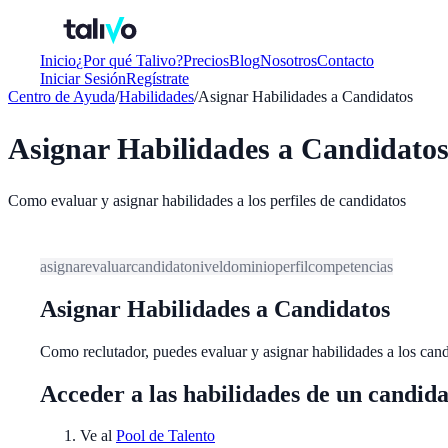
Inicio
¿Por qué Talivo?
Precios
Blog
Nosotros
Contacto
Iniciar Sesión
Regístrate
Centro de Ayuda
/
Habilidades
/
Asignar Habilidades a Candidatos
Asignar Habilidades a Candidato
Como evaluar y asignar habilidades a los perfiles de candidatos
asignar
evaluar
candidato
nivel
dominio
perfil
competencias
Asignar Habilidades a Candidatos
Como reclutador, puedes evaluar y asignar habilidades a los cand
Acceder a las habilidades de un candid
Ve al
Pool de Talento