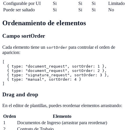
Configurable por UI
Si
Si
Si
Limitado
Puede ser saltado
Si
Si
Si
No
Ordenamiento de elementos
Campo sortOrder
Cada elemento tiene un
para controlar el orden de
sortOrder
aparicion:
[

  { type: "document_request", sortOrder: 1 },

  { type: "document_request", sortOrder: 2 },

  { type: "signature_request", sortOrder: 3 },

  { type: "manual", sortOrder: 4 }

Drag and drop
En el editor de plantillas, puedes reordenar elementos arrastrando:
Orden
Elemento
1
Documentos de Ingreso (arrastrar para reordenar)
2
Contrato de Trabajo