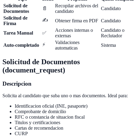
Solicitud de
Recopilar archivos del
📄
Candidato
Documentos
candidato
Solicitud de
✍️
Obtener firma en PDF
Candidato
Firma
Acciones internas o
Candidato o
Tarea Manual
✅
externas
Reclutador
Validaciones
⚡
Auto-completado
Sistema
automaticas
Solicitud de Documentos
(document_request)
Descripcion
Solicita al candidato que suba uno o mas documentos. Ideal para:
Identificacion oficial (INE, pasaporte)
Comprobante de domicilio
RFC o constancia de situacion fiscal
Titulos y certificaciones
Cartas de recomendacion
CURP