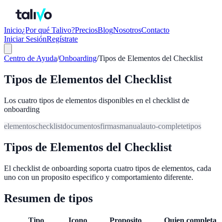
Inicio
¿Por qué Talivo?
Precios
Blog
Nosotros
Contacto
Iniciar Sesión
Regístrate
Centro de Ayuda
/
Onboarding
/
Tipos de Elementos del Checklist
Tipos de Elementos del Checklist
Los cuatro tipos de elementos disponibles en el checklist de
onboarding
elementos
checklist
documentos
firmas
manual
auto-complete
tipos
Tipos de Elementos del Checklist
El checklist de onboarding soporta cuatro tipos de elementos, cada
uno con un proposito especifico y comportamiento diferente.
Resumen de tipos
Tipo
Icono
Proposito
Quien completa