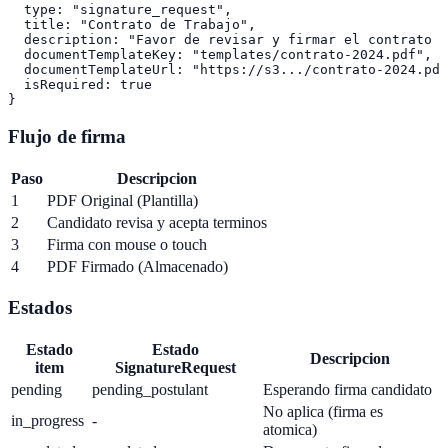
  type: "signature_request",

  title: "Contrato de Trabajo",

  description: "Favor de revisar y firmar el contrato a
  documentTemplateKey: "templates/contrato-2024.pdf",

  documentTemplateUrl: "https://s3.../contrato-2024.pdf
  isRequired: true

Flujo de firma
Paso
Descripcion
1
PDF Original (Plantilla)
2
Candidato revisa y acepta terminos
3
Firma con mouse o touch
4
PDF Firmado (Almacenado)
Estados
Estado
Estado
Descripcion
item
SignatureRequest
pending
pending_postulant
Esperando firma candidato
No aplica (firma es
in_progress
-
atomica)