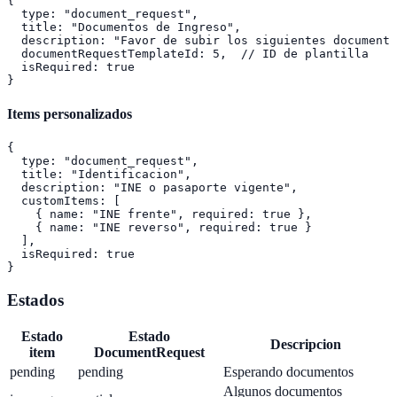
{

  type: "document_request",

  title: "Documentos de Ingreso",

  description: "Favor de subir los siguientes documento
  documentRequestTemplateId: 5,  // ID de plantilla

  isRequired: true

Items personalizados
{

  type: "document_request",

  title: "Identificacion",

  description: "INE o pasaporte vigente",

  customItems: [

    { name: "INE frente", required: true },

    { name: "INE reverso", required: true }

  ],

  isRequired: true

Estados
Estado
Estado
Descripcion
item
DocumentRequest
pending
pending
Esperando documentos
Algunos documentos