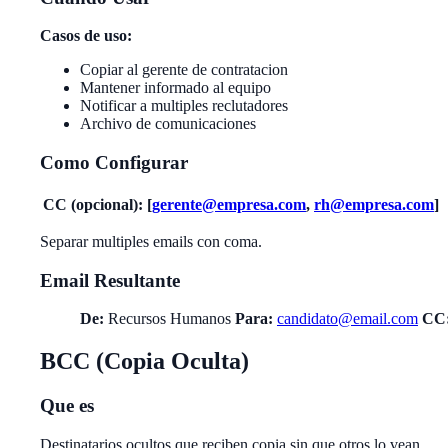
Casos de uso:
Copiar al gerente de contratacion
Mantener informado al equipo
Notificar a multiples reclutadores
Archivo de comunicaciones
Como Configurar
CC (opcional):
[
gerente@empresa.com
,
rh@empresa.com
]
Separar multiples emails con coma.
Email Resultante
De:
Recursos Humanos
Para:
candidato@email.com
CC
BCC (Copia Oculta)
Que es
Destinatarios ocultos que reciben copia sin que otros lo vean.