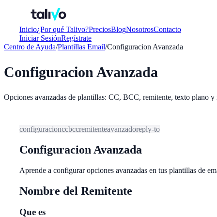
Inicio
¿Por qué Talivo?
Precios
Blog
Nosotros
Contacto
Iniciar Sesión
Regístrate
Centro de Ayuda
/
Plantillas Email
/
Configuracion Avanzada
Configuracion Avanzada
Opciones avanzadas de plantillas: CC, BCC, remitente, texto plano y
configuracion
cc
bcc
remitente
avanzado
reply-to
Configuracion Avanzada
Aprende a configurar opciones avanzadas en tus plantillas de 
Nombre del Remitente
Que es