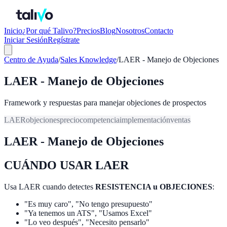
Inicio
¿Por qué Talivo?
Precios
Blog
Nosotros
Contacto
Iniciar Sesión
Regístrate
Centro de Ayuda
/
Sales Knowledge
/
LAER - Manejo de Objeciones
LAER - Manejo de Objeciones
Framework y respuestas para manejar objeciones de prospectos
LAER
objeciones
precio
competencia
implementación
ventas
LAER - Manejo de Objeciones
CUÁNDO USAR LAER
Usa LAER cuando detectes
RESISTENCIA u OBJECIONES
:
"Es muy caro", "No tengo presupuesto"
"Ya tenemos un ATS", "Usamos Excel"
"Lo veo después", "Necesito pensarlo"